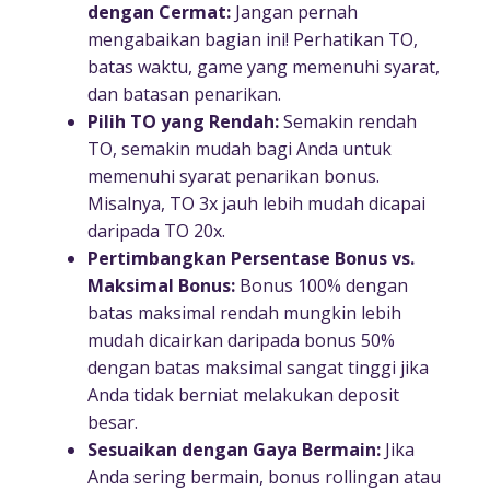
dengan Cermat:
Jangan pernah
mengabaikan bagian ini! Perhatikan TO,
batas waktu, game yang memenuhi syarat,
dan batasan penarikan.
Pilih TO yang Rendah:
Semakin rendah
TO, semakin mudah bagi Anda untuk
memenuhi syarat penarikan bonus.
Misalnya, TO 3x jauh lebih mudah dicapai
daripada TO 20x.
Pertimbangkan Persentase Bonus vs.
Maksimal Bonus:
Bonus 100% dengan
batas maksimal rendah mungkin lebih
mudah dicairkan daripada bonus 50%
dengan batas maksimal sangat tinggi jika
Anda tidak berniat melakukan deposit
besar.
Sesuaikan dengan Gaya Bermain:
Jika
Anda sering bermain, bonus rollingan atau