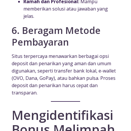
Ramah dan Profesional:
Mampu
memberikan solusi atau jawaban yang
jelas.
6. Beragam Metode
Pembayaran
Situs terpercaya menawarkan berbagai opsi
deposit dan penarikan yang aman dan umum
digunakan, seperti transfer bank lokal, e-wallet
(OVO, Dana, GoPay), atau bahkan pulsa. Proses
deposit dan penarikan harus cepat dan
transparan.
Mengidentifikasi
Bonus Melimpah