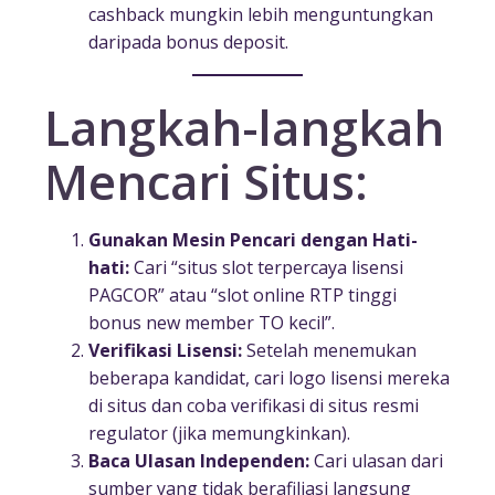
cashback mungkin lebih menguntungkan
daripada bonus deposit.
Langkah-langkah
Mencari Situs:
Gunakan Mesin Pencari dengan Hati-
hati:
Cari “situs slot terpercaya lisensi
PAGCOR” atau “slot online RTP tinggi
bonus new member TO kecil”.
Verifikasi Lisensi:
Setelah menemukan
beberapa kandidat, cari logo lisensi mereka
di situs dan coba verifikasi di situs resmi
regulator (jika memungkinkan).
Baca Ulasan Independen:
Cari ulasan dari
sumber yang tidak berafiliasi langsung